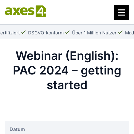
Zum
Hauptinhalt
springen
Häkchen:
Häkchen:
Häk
rtifiziert
DSGVO-konform
Über 1 Million Nutzer
Mad
Webinar (English):
PAC 2024 – getting
started
Datum