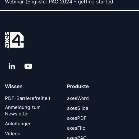
Webinar (English): PAC 2024 – getting started
LinkedIn
YouTube
Wissen
Produkte
PDF-Barrierefreiheit
axesWord
Anmeldung zum
axesSlide
Newsletter
axesPDF
Anleitungen
axesFlip
Videos
axesPAC