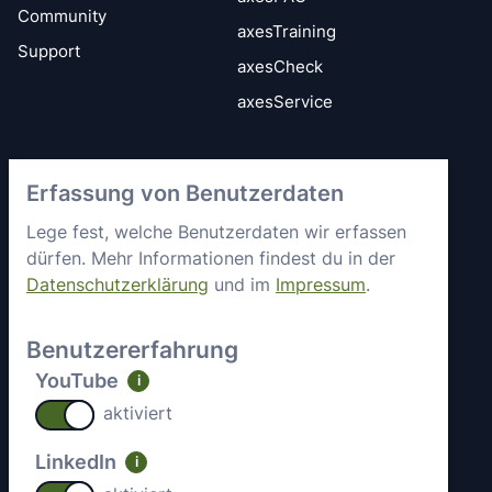
Community
axesTraining
Support
axesCheck
axesService
Vertrauen &
axes4 kennenlernen
Erfassung von Benutzerdaten
Sicherheit
Kurz vorgestellt
Allgemeine
Lege fest, welche Benutzerdaten wir erfassen
Mitgliedschaften &
Geschäftsbedingungen
dürfen. Mehr Informationen findest du in der
Engagement
Datenschutzerklärung
und im
Impressum
.
Datenschutz
Partner
Sicherheitsstatus
Arbeiten bei axes4
Benutzererfahrung
Impressum
Aktuelle Jobs
YouTube
i
Kontakt
aktiviert
LinkedIn
i