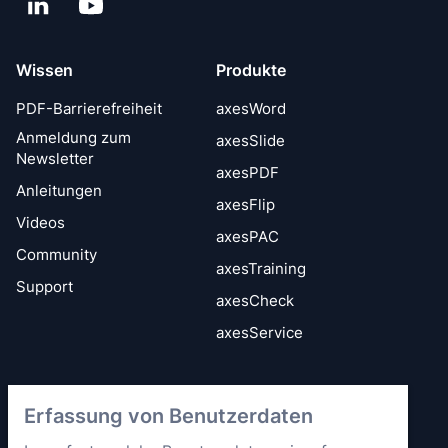
LinkedIn
YouTube
Wissen
Produkte
PDF-Barrierefreiheit
axesWord
Anmeldung zum
axesSlide
Newsletter
axesPDF
Anleitungen
axesFlip
Videos
axesPAC
Community
axesTraining
Support
axesCheck
axesService
Vertrauen &
axes4 kennenlernen
Erfassung von Benutzerdaten
Sicherheit
Kurz vorgestellt