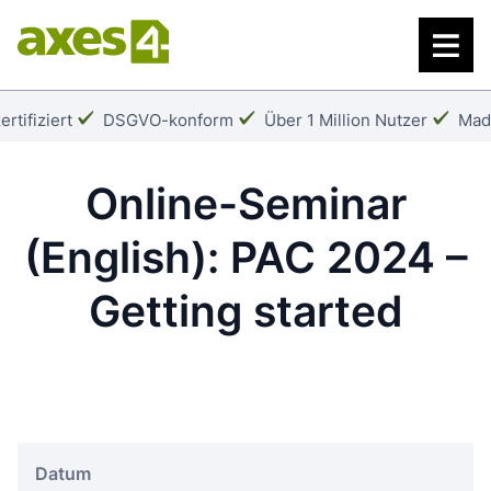
Zum
Hauptinhalt
springen
Häkchen:
Häkchen:
Häk
rtifiziert
DSGVO-konform
Über 1 Million Nutzer
Mad
Online-Seminar
(English): PAC 2024 –
Getting started
Datum