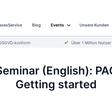
axesService
Blog
Events
Unsere Kunden
Häkchen:
Häkchen:
DSGVO-konform
Über 1 Million Nutzer
Seminar
(English): PA
Getting started