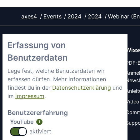
axes4
Events
2024
2024
Webinar (En
Erfassung von
Wiss
Benutzerdaten
PDF-Ba
Lege fest, welche Benutzerdaten wir
Anme
erfassen dürfen. Mehr Informationen
Newsl
LinkedIn
YouTube
findest du in der
Datenschutzerklärung
und
Anlei
im
Impressum
.
Video
Benutzererfahrung
Comm
YouTube
i
Suppo
aktiviert