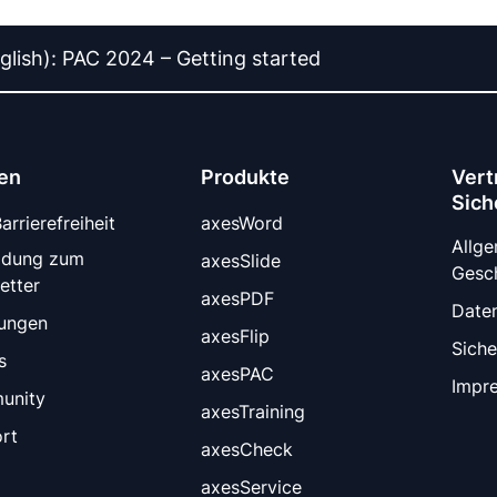
glish): PAC 2024 – Getting started
en
Produkte
Vert
Sich
rrierefreiheit
axesWord
Allg
ldung zum
axesSlide
Gesc
etter
axesPDF
Date
tungen
axesFlip
Siche
s
axesPAC
Impr
unity
axesTraining
rt
axesCheck
axesService