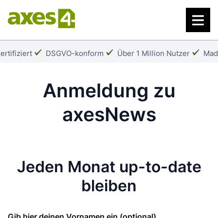
Zum
Hauptinhalt
springen
Häkchen:
Häkchen:
Häk
rtifiziert
DSGVO-konform
Über 1 Million Nutzer
Mad
Anmeldung zu
axesNews
Jeden Monat up-to-date
bleiben
Gib hier deinen Vornamen ein
(optional)