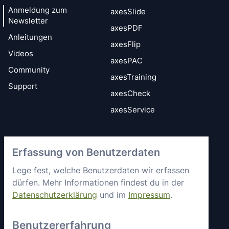
Anmeldung zum
axesSlide
Newsletter
axesPDF
Anleitungen
axesFlip
Videos
axesPAC
Community
axesTraining
Support
axesCheck
axesService
Vertrauen &
axes4 kennenlernen
Erfassung von Benutzerdaten
Sicherheit
Kurz vorgestellt
Allgemeine
Lege fest, welche Benutzerdaten wir erfassen
Mitgliedschaften &
Geschäftsbedingungen
dürfen. Mehr Informationen findest du in der
Engagement
Datenschutzerklärung
und im
Impressum
.
Datenschutz
Partner
Sicherheitsstatus
Arbeiten bei axes4
Benutzererfahrung