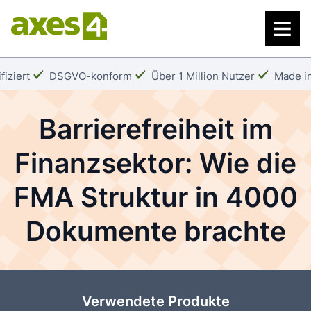
Zum
Hauptinhalt
springen
:
Häkchen:
Häkchen:
Häkche
fiziert
DSGVO-konform
Über 1 Million Nutzer
Made in
Barrierefreiheit im
Finanzsektor: Wie die
FMA Struktur in 4000
Dokumente brachte
Verwendete Produkte