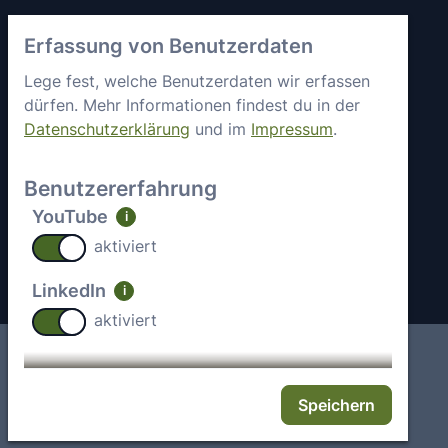
Vertrauen &
axes4 kennenlernen
Erfassung von Benutzerdaten
Sicherheit
Kurz vorgestellt
Allgemeine
Lege fest, welche Benutzerdaten wir erfassen
Mitgliedschaften &
Geschäftsbedingungen
dürfen. Mehr Informationen findest du in der
Engagement
Datenschutzerklärung
und im
Impressum
.
Datenschutz
Partner
Sicherheitsstatus
Arbeiten bei axes4
Benutzererfahrung
Impressum
Aktuelle Jobs
YouTube
i
Kontakt
aktiviert
LinkedIn
i
aktiviert
Impressum
Deutsch
English
Speichern