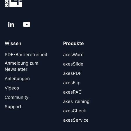
LinkedIn
YouTube
Wissen
Produkte
PDF-Barrierefreiheit
axesWord
Anmeldung zum
axesSlide
Newsletter
axesPDF
Anleitungen
axesFlip
Videos
axesPAC
Community
axesTraining
Support
axesCheck
axesService