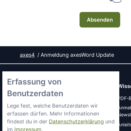
Absenden
axes4
Anmeldung axesWord Update
Erfassung von
Wiss
Benutzerdaten
PDF-Ba
Lege fest, welche Benutzerdaten wir
Anme
erfassen dürfen. Mehr Informationen
Newsl
LinkedIn
YouTube
findest du in der
Datenschutzerklärung
und
Anlei
im
Impressum
.