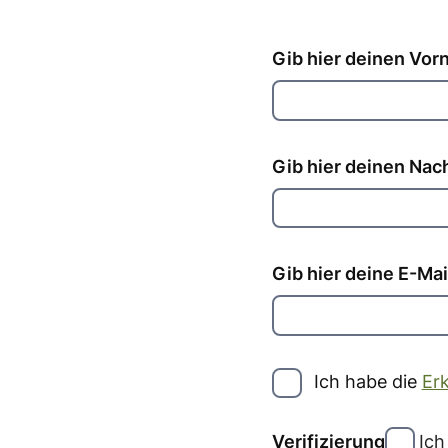
Gib hier deinen Vor
Gib hier deinen Na
Address
Gib hier deine E-Ma
Ich habe die
Er
Verifizierung
Ich