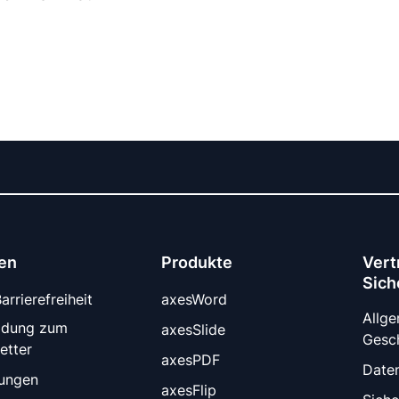
en
Produkte
Vert
Sich
rrierefreiheit
axesWord
Allg
ldung zum
axesSlide
Gesc
etter
axesPDF
Date
tungen
axesFlip