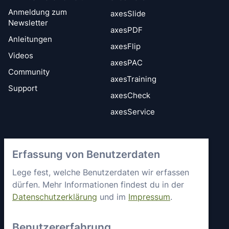
Anmeldung zum
axesSlide
Newsletter
axesPDF
Anleitungen
axesFlip
Videos
axesPAC
Community
axesTraining
Support
axesCheck
axesService
Vertrauen &
axes4 kennenlernen
Erfassung von Benutzerdaten
Sicherheit
Kurz vorgestellt
Lege fest, welche Benutzerdaten wir erfassen
Allgemeine
Mitgliedschaften &
Geschäftsbedingungen
dürfen. Mehr Informationen findest du in der
Engagement
Datenschutzerklärung
und im
Impressum
.
Datenschutz
Partner
Sicherheitsstatus
Arbeiten bei axes4
Benutzererfahrung