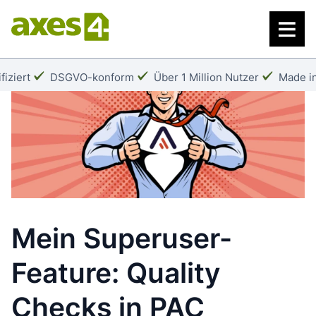
Zum
Hauptinhalt
springen
:
Häkchen:
Häkchen:
Häkche
fiziert
DSGVO-konform
Über 1 Million Nutzer
Made in
Mein Superuser-
Feature: Quality
Checks in PAC