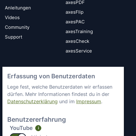
axesPDF
Anleitungen
axesFlip
Videos
axesPAC
Community
axesTraining
Support
axesCheck
axesService
Vertrauen &
axes4 kennenlernen
Erfassung von Benutzerdaten
Sicherheit
Kurz vorgestellt
Allgemeine
Lege fest, welche Benutzerdaten wir erfassen
Mitgliedschaften &
Geschäftsbedingungen
dürfen. Mehr Informationen findest du in der
Engagement
Datenschutzerklärung
und im
Impressum
.
Datenschutz
Partner
Sicherheitsstatus
Arbeiten bei axes4
Benutzererfahrung
Impressum
Aktuelle Jobs
YouTube
i
Kontakt