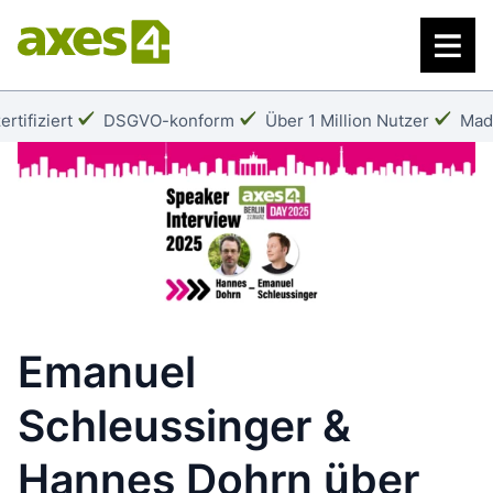
Zum
Hauptinhalt
springen
Häkchen:
Häkchen:
Häk
rtifiziert
DSGVO-konform
Über 1 Million Nutzer
Mad
Emanuel
Schleussinger &
Hannes Dohrn über