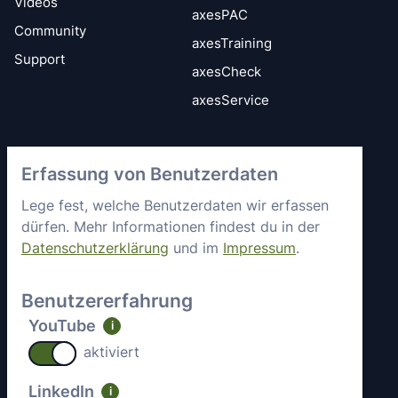
Videos
axesPAC
Community
axesTraining
Support
axesCheck
axesService
Vertrauen &
axes4 kennenlernen
Erfassung von Benutzerdaten
Sicherheit
Kurz vorgestellt
Allgemeine
Lege fest, welche Benutzerdaten wir erfassen
Mitgliedschaften &
Geschäftsbedingungen
dürfen. Mehr Informationen findest du in der
Engagement
Datenschutzerklärung
und im
Impressum
.
Datenschutz
Partner
Sicherheitsstatus
Arbeiten bei axes4
Benutzererfahrung
Impressum
Aktuelle Jobs
YouTube
i
Kontakt
aktiviert
LinkedIn
i