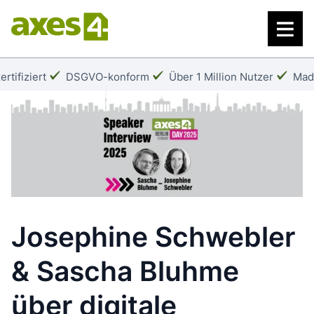
Zum
Hauptinhalt
springen
Häkchen:
Häkchen:
Häk
rtifiziert
DSGVO-konform
Über 1 Million Nutzer
Mad
Josephine Schwebler
& Sascha Bluhme
über digitale