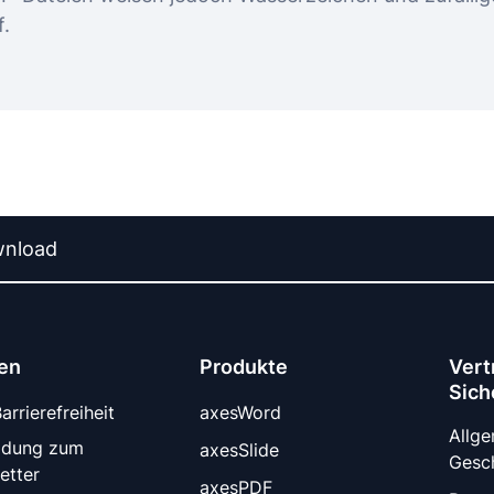
f.
nload
en
Produkte
Vert
Sich
rrierefreiheit
axesWord
Allg
ldung zum
axesSlide
Gesc
etter
axesPDF