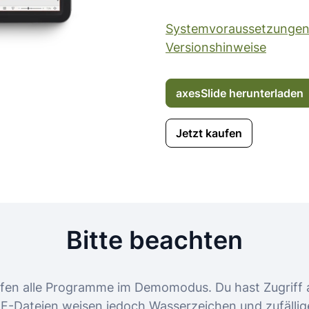
Systemvoraussetzunge
Versionshinweise
axesSlide herunterladen
Jetzt kaufen
Bitte beachten
ufen alle Programme im Demomodus. Du hast Zugriff a
F-Dateien weisen jedoch Wasserzeichen und zufälli