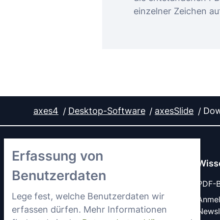
einzelner Zeichen au
axes4
Desktop-Software
axesSlide
Dow
Erfassung von
Wiss
Benutzerdaten
PDF-Ba
Lege fest, welche Benutzerdaten wir
Anme
erfassen dürfen. Mehr Informationen
Newsl
LinkedIn
YouTube