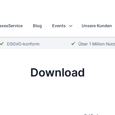
axesService
Blog
Events
Unsere Kunden
Häkchen:
Häkchen:
DSGVO-konform
Über 1 Million Nut
Download