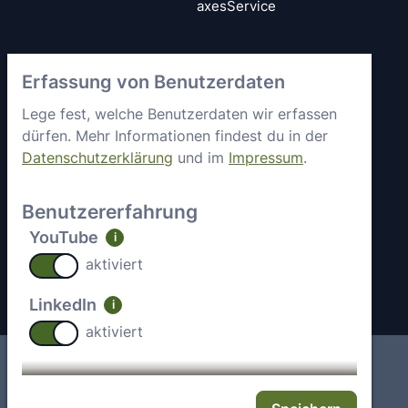
axesService
Vertrauen &
axes4 kennenlernen
Erfassung von Benutzerdaten
Sicherheit
Kurz vorgestellt
Allgemeine
Lege fest, welche Benutzerdaten wir erfassen
Mitgliedschaften &
Geschäftsbedingungen
dürfen. Mehr Informationen findest du in der
Engagement
Datenschutzerklärung
und im
Impressum
.
Datenschutz
Partner
Sicherheitsstatus
Arbeiten bei axes4
Benutzererfahrung
Impressum
Aktuelle Jobs
YouTube
i
Kontakt
aktiviert
LinkedIn
i
aktiviert
Impressum
Deutsch