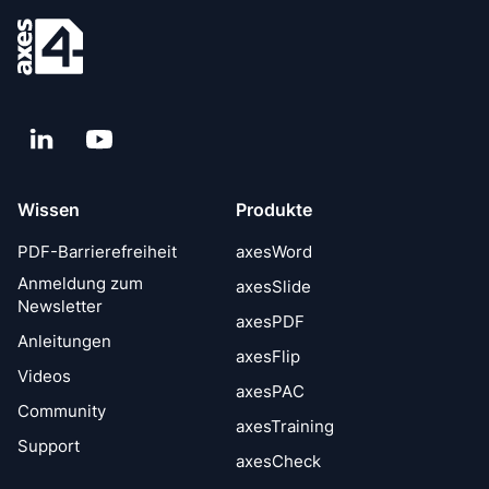
LinkedIn
YouTube
Wissen
Produkte
PDF-Barrierefreiheit
axesWord
Anmeldung zum
axesSlide
Newsletter
axesPDF
Anleitungen
axesFlip
Videos
axesPAC
Community
axesTraining
Support
axesCheck