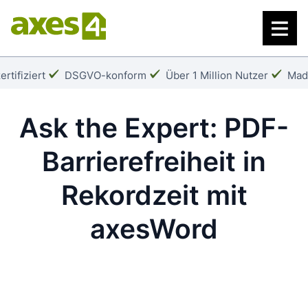
Zum
Hauptinhalt
springen
Häkchen:
Häkchen:
Häk
rtifiziert
DSGVO-konform
Über 1 Million Nutzer
Mad
Ask the Expert: PDF-
Barrierefreiheit in
Rekordzeit mit
axesWord