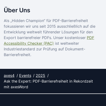
Über Uns
Als „Hidden Champion“ für PDF-Barrierefreiheit
fokussieren wir uns seit 2015 ausschließlich auf die
Entwicklung weltweit führender Lösungen für den
Export barrierefreier PDFs. Unser kostenloser
PDF
Accessibility Checker (PAC)
ist weltweiter
Industriestandard zur Prüfung auf Dokument-
Barrierefreiheit.
axes4
Events
2025
Ask the Expert: PDF-Barrierefreiheit in Rekordzeit
mit axesWord