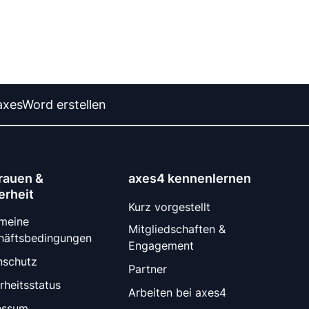
axesWord erstellen
rauen &
axes4 kennenlernen
erheit
Kurz vorgestellt
emeine
Mitgliedschaften &
häftsbedingungen
Engagement
nschutz
Partner
rheitsstatus
Arbeiten bei axes4
essum