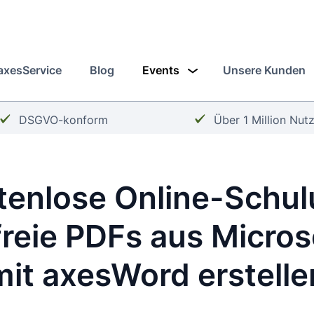
axesService
Blog
Events
Unsere Kunden
Häkchen:
Häkchen:
DSGVO-konform
Über 1 Million Nut
tenlose Online-Schul
freie PDFs aus Micro
mit axesWord erstelle