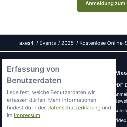
Anmeldung zum 
axes4
Events
2025
Kostenlose Online-S
Erfassung von
Wiss
Benutzerdaten
PDF-Ba
Lege fest, welche Benutzerdaten wir
Anme
erfassen dürfen. Mehr Informationen
Newsl
LinkedIn
YouTube
findest du in der
Datenschutzerklärung
und
Anlei
im
Impressum
.
Video