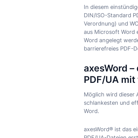
In diesem einstündig
DIN/ISO-Standard PD
Verordnung) und WC
aus Microsoft Word er
Word angelegt werde
barrierefreies PDF-D
axesWord – 
PDF/UA mit 
Möglich wird dieser
schlankesten und ef
Word.
axesWord® ist das ei
PDF/UA-Dateien erst