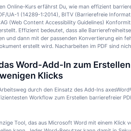
en Online-Kurs erfährst Du, wie man effizient barrie
F/UA-1 (14289-1:2014), BITV (Barrierefreie Informat
AG (
Web Content Accessibility Guidelines
) Konformit
stellt. Effizient bedeutet, dass alle Barrierefreiheits
n und dann mit der passenden Konvertierung ein feh
okument erstellt wird. Nacharbeiten im PDF sind nic
das Word-Add-In zum Erstelle
wenigen Klicks
 Arbeitsweg durch den Einsatz des Add-Ins axesWord
fizientesten Workflow zum Erstellen barrierefreier 
nzige Tool, das aus Microsoft Word mit einem Klick 
ellen kann. Jeder Word-Benutzer kann damit in Seku