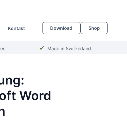
Download
Shop
Kontakt
Häkchen:
zer
Made in Switzerland
ung:
soft Word
n