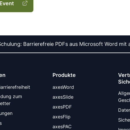
Event
chulung: Barrierefreie PDFs aus Microsoft Word mit 
en
Produkte
Vert
Sich
rrierefreiheit
axesWord
Allg
ldung zum
axesSlide
Gesc
etter
axesPDF
Date
tungen
axesFlip
Siche
s
axesPAC
Impr