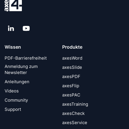
LinkedIn
YouTube
Wissen
Produkte
PDF-Barrierefreiheit
axesWord
Anmeldung zum
axesSlide
Newsletter
axesPDF
Anleitungen
axesFlip
Videos
axesPAC
Community
axesTraining
Support
axesCheck
axesService