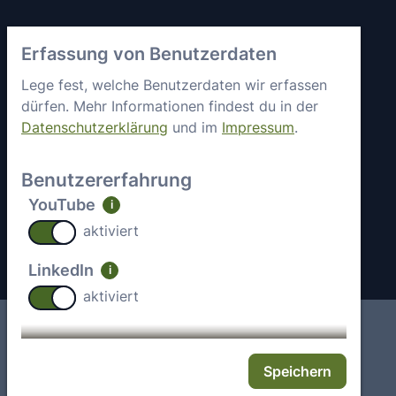
Vertrauen &
axes4 kennenlernen
Erfassung von Benutzerdaten
Sicherheit
Kurz vorgestellt
Allgemeine
Lege fest, welche Benutzerdaten wir erfassen
Mitgliedschaften &
Geschäftsbedingungen
dürfen. Mehr Informationen findest du in der
Engagement
Datenschutzerklärung
und im
Impressum
.
Datenschutz
Partner
Sicherheitsstatus
Arbeiten bei axes4
Benutzererfahrung
Impressum
Aktuelle Jobs
YouTube
i
Kontakt
aktiviert
LinkedIn
i
aktiviert
Impressum
Deutsch
Speichern