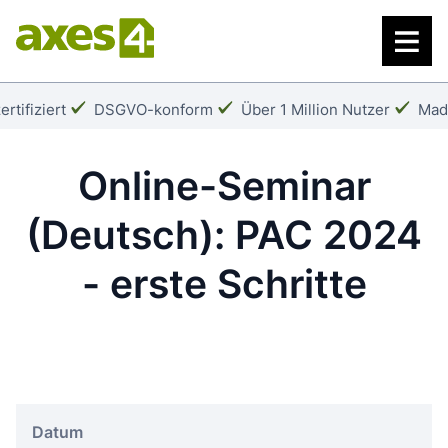
Zum
Hauptinhalt
springen
Häkchen:
Häkchen:
Häk
rtifiziert
DSGVO-konform
Über 1 Million Nutzer
Mad
Online-Seminar
(Deutsch): PAC 2024
- erste Schritte
Datum