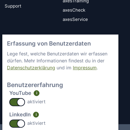
axesTraining
Support
axesCheck
axesService
Vertrauen &
axes4 kennenlernen
Erfassung von Benutzerdaten
Sicherheit
Kurz vorgestellt
Allgemeine
Lege fest, welche Benutzerdaten wir erfassen
Mitgliedschaften &
Geschäftsbedingungen
dürfen. Mehr Informationen findest du in der
Engagement
Datenschutzerklärung
und im
Impressum
.
Datenschutz
Partner
Sicherheitsstatus
Arbeiten bei axes4
Benutzererfahrung
Impressum
Aktuelle Jobs
YouTube
i
Kontakt
aktiviert
LinkedIn
i
aktiviert