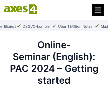
Zum
Hauptinhalt
springen
Häkchen:
Häkchen:
Häk
rtifiziert
DSGVO-konform
Über 1 Million Nutzer
Mad
Online-
Seminar
(English):
PAC 2024 – Getting
started