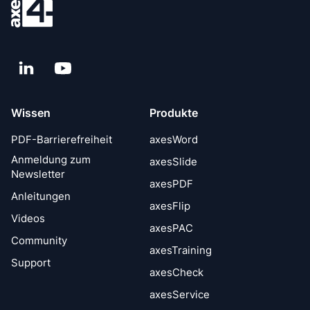
LinkedIn
YouTube
Wissen
Produkte
PDF-Barrierefreiheit
axesWord
Anmeldung zum
axesSlide
Newsletter
axesPDF
Anleitungen
axesFlip
Videos
axesPAC
Community
axesTraining
Support
axesCheck
axesService