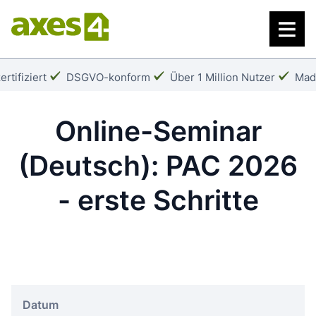
Zum
Hauptinhalt
springen
Häkchen:
Häkchen:
Häk
rtifiziert
DSGVO-konform
Über 1 Million Nutzer
Mad
Online-Seminar
(Deutsch): PAC 2026
- erste Schritte
Datum