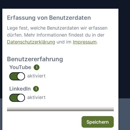
Vertrauen &
axes4 kennenlernen
Erfassung von Benutzerdaten
Sicherheit
Kurz vorgestellt
Allgemeine
Lege fest, welche Benutzerdaten wir erfassen
Mitgliedschaften &
Geschäftsbedingungen
dürfen. Mehr Informationen findest du in der
Engagement
Datenschutzerklärung
und im
Impressum
.
Datenschutz
Partner
Sicherheitsstatus
Arbeiten bei axes4
Benutzererfahrung
Impressum
Aktuelle Jobs
YouTube
i
Kontakt
aktiviert
LinkedIn
i
aktiviert
Impressum
Deutsch
Speichern