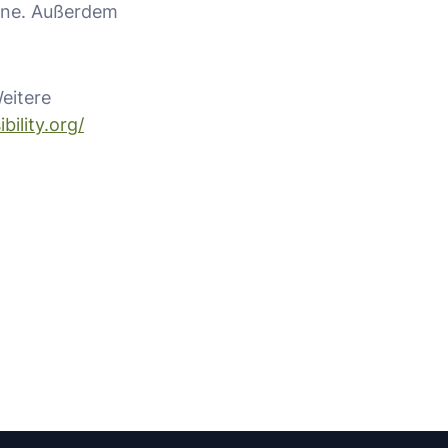
erne. Außerdem
eitere
bility.org/