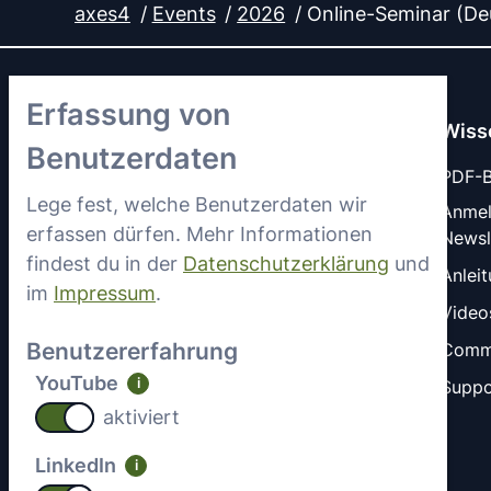
axes4
Events
2026
Online-Seminar (Deu
Erfassung von
Wiss
Benutzerdaten
PDF-Ba
Lege fest, welche Benutzerdaten wir
Anme
erfassen dürfen. Mehr Informationen
Newsl
LinkedIn
YouTube
findest du in der
Datenschutzerklärung
und
Anlei
im
Impressum
.
Video
Benutzererfahrung
Comm
YouTube
i
Suppo
aktiviert
LinkedIn
i