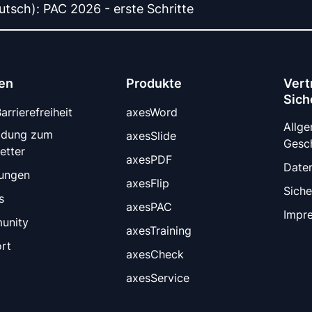
tsch): PAC 2026 - erste Schritte
en
Produkte
Vert
Sich
rrierefreiheit
axesWord
Allg
ldung zum
axesSlide
Gesc
etter
axesPDF
Date
tungen
axesFlip
Siche
s
axesPAC
Impr
unity
axesTraining
rt
axesCheck
axesService