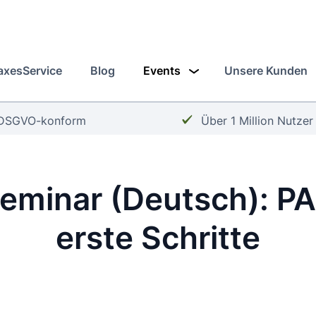
axesService
Blog
Events
Unsere Kunden
Häkchen:
Häkchen:
DSGVO-konform
Über 1 Million Nutzer
eminar (Deutsch): P
erste Schritte