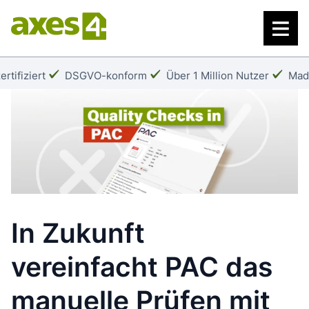
Zum
Hauptinhalt
springen
Häkchen:
Häkchen:
Häk
rtifiziert
DSGVO-konform
Über 1 Million Nutzer
Mad
In Zukunft
vereinfacht PAC das
manuelle Prüfen mit