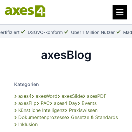
Zum
Hauptinhalt
springen
Häkchen:
Häkchen:
Häk
rtifiziert
DSGVO-konform
Über 1 Million Nutzer
Mad
axesBlog
Kategorien
axes4
axesWord
axesSlide
axesPDF
axesFlip
PAC
axes4 Day
Events
Künstliche Intelligenz
Praxiswissen
Dokumentenprozesse
Gesetze & Standards
Inklusion