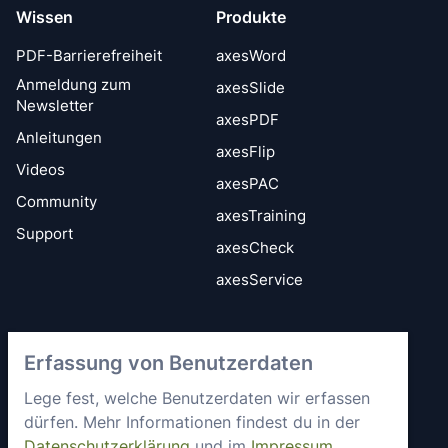
Wissen
Produkte
PDF-Barrierefreiheit
axesWord
Anmeldung zum
axesSlide
Newsletter
axesPDF
Anleitungen
axesFlip
Videos
axesPAC
Community
axesTraining
Support
axesCheck
axesService
Vertrauen &
axes4 kennenlernen
Erfassung von Benutzerdaten
Sicherheit
Kurz vorgestellt
Allgemeine
Lege fest, welche Benutzerdaten wir erfassen
Mitgliedschaften &
Geschäftsbedingungen
dürfen. Mehr Informationen findest du in der
Engagement
Datenschutzerklärung
und im
Impressum
.