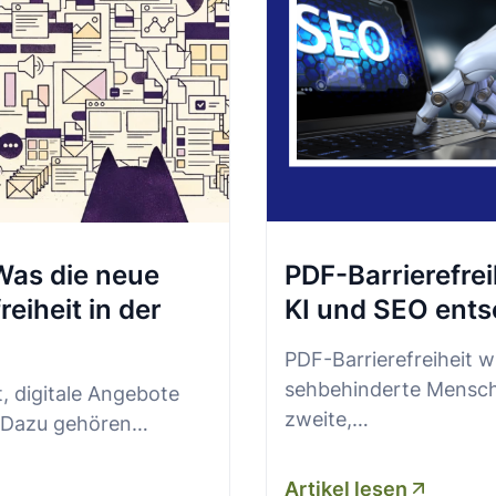
Was die neue
PDF-Barrierefrei
eiheit in der
KI und SEO ents
PDF-Barrierefreiheit wi
sehbehinderte Mensche
t, digitale Angebote
zweite,…
. Dazu gehören
…
Artikel lesen