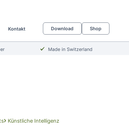
Download
Shop
Kontakt
Häkchen:
zer
Made in Switzerland
ts
Künstliche Intelligenz