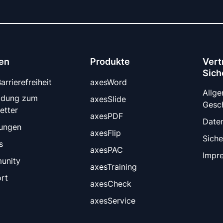
en
Produkte
Vert
Sich
rrierefreiheit
axesWord
Allg
ldung zum
axesSlide
Gesc
etter
axesPDF
Date
tungen
axesFlip
Siche
s
axesPAC
Impr
unity
axesTraining
rt
axesCheck
axesService