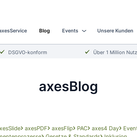
axesService
Blog
Events
Unsere Kunden
Häkchen:
Häkchen:
DSGVO-konform
Über 1 Million Nut
axesBlog
xesSlide
axesPDF
axesFlip
PAC
axes4 Day
Even
mentenprozesse
Gesetze & Standards
Inklusion