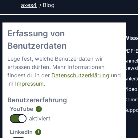
axes4
Blog
Erfassung von
Wiss
Benutzerdaten
PDF-Ba
Lege fest, welche Benutzerdaten wir
Anme
erfassen dürfen. Mehr Informationen
Newsl
LinkedIn
YouTube
findest du in der
Datenschutzerklärung
und
Anlei
im
Impressum
.
Video
Benutzererfahrung
Comm
YouTube
i
Suppo
aktiviert
LinkedIn
i