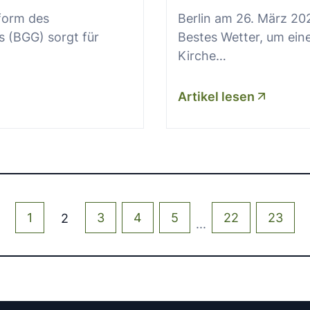
eform des
Berlin am 26. März 20
s (BGG) sorgt für
Bestes Wetter, um ein
Kirche…
Artikel lesen
1
3
4
5
22
23
2
...