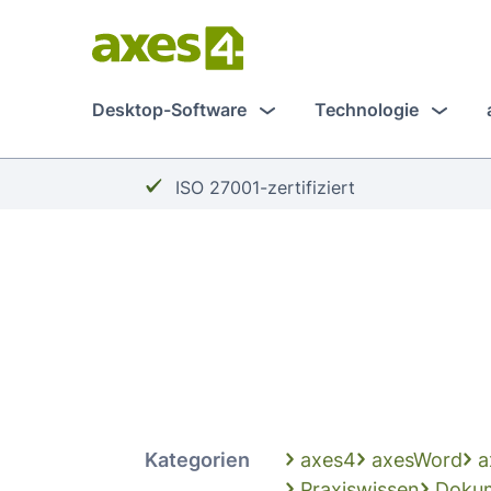
Zum
Hauptinhalt
springen
Desktop-Software
Technologie
Häkchen:
ISO 27001-zertifiziert
Kategorien
axes4
axesWord
a
Praxiswissen
Doku